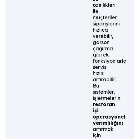
özellikleri
ile,
müşteriler
siparişlerini
hızlıca
verebilir,
garson
çağırma
gibi ek
fonksiyonlarla
servis
hızını
artırabilir.
Bu
sistemler,
işletmelerin
restoran
içi
operasyonel
verimliliğini
artırmak
için