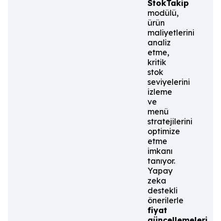
StokTakip
modülü,
ürün
maliyetlerini
analiz
etme,
kritik
stok
seviyelerini
izleme
ve
menü
stratejilerini
optimize
etme
imkanı
tanıyor.
Yapay
zeka
destekli
önerilerle
fiyat
güncellemeleri