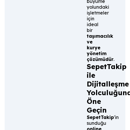
büyüme
yolundaki
işletmeler
için
ideal
bir
taşımacılık
ve
kurye
yönetim
çözümüdür
.
SepetTakip
ile
Dijitalleşme
Yolculuğun
Öne
Geçin
SepetTakip
'in
sunduğu
online