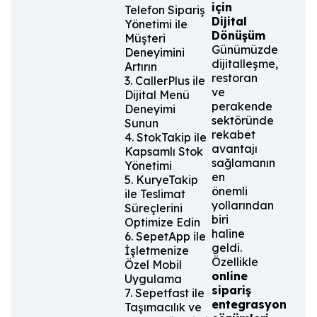
için
Telefon Sipariş
Dijital
Yönetimi ile
Dönüşüm
Müşteri
Günümüzde
Deneyimini
dijitalleşme,
Artırın
restoran
3. CallerPlus ile
ve
Dijital Menü
perakende
Deneyimi
sektöründe
Sunun
rekabet
4. StokTakip ile
avantajı
Kapsamlı Stok
sağlamanın
Yönetimi
en
5. KuryeTakip
önemli
ile Teslimat
yollarından
Süreçlerini
biri
Optimize Edin
haline
6. SepetApp ile
geldi.
İşletmenize
Özellikle
Özel Mobil
online
Uygulama
sipariş
7. Sepetfast ile
entegrasyon
Taşımacılık ve