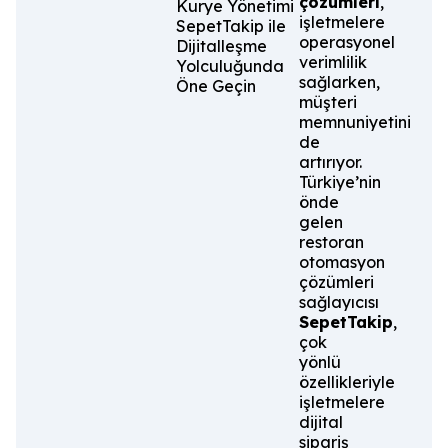
çözümleri
,
Kurye Yönetimi
işletmelere
SepetTakip ile
operasyonel
Dijitalleşme
verimlilik
Yolculuğunda
sağlarken,
Öne Geçin
müşteri
memnuniyetini
de
artırıyor.
Türkiye’nin
önde
gelen
restoran
otomasyon
çözümleri
sağlayıcısı
SepetTakip
,
çok
yönlü
özellikleriyle
işletmelere
dijital
sipariş