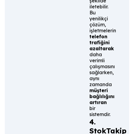
şekilde
iletebilir.
Bu
yenilikçi
çözüm,
işletmelerin
telefon
trafiğini
azaltarak
daha
verimli
çalışmasını
sağlarken,
aynı
zamanda
müşteri
bağlılığını
artıran
bir
sistemdir.
4.
StokTakip