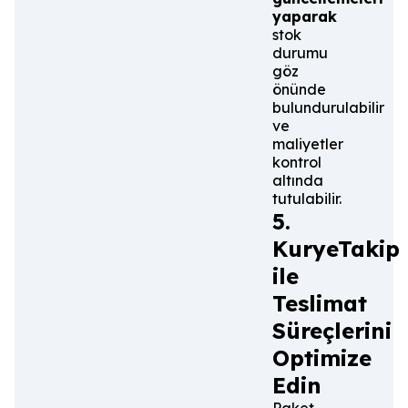
yaparak
stok
durumu
göz
önünde
bulundurulabilir
ve
maliyetler
kontrol
altında
tutulabilir.
5.
KuryeTakip
ile
Teslimat
Süreçlerini
Optimize
Edin