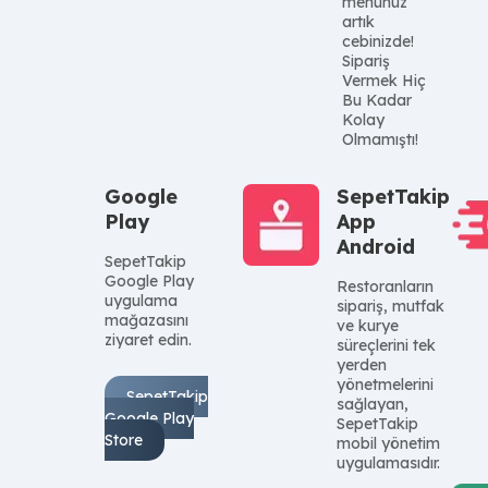
menünüz
artık
cebinizde!
Sipariş
Vermek Hiç
Bu Kadar
Kolay
Olmamıştı!
Google
SepetTakip
Play
App
Android
SepetTakip
Google Play
Restoranların
uygulama
sipariş, mutfak
mağazasını
ve kurye
ziyaret edin.
süreçlerini tek
yerden
yönetmelerini
SepetTakip
sağlayan,
Google Play
SepetTakip
Store
mobil yönetim
uygulamasıdır.