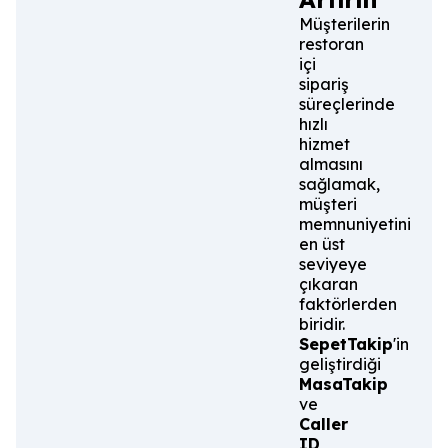
Müşterilerin
restoran
içi
sipariş
süreçlerinde
hızlı
hizmet
almasını
sağlamak,
müşteri
memnuniyetini
en üst
seviyeye
çıkaran
faktörlerden
biridir.
SepetTakip
'in
geliştirdiği
MasaTakip
ve
Caller
ID