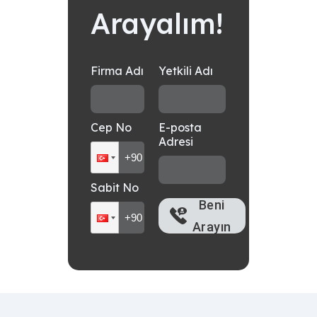
Arayalım!
Firma Adı
Yetkili Adı
Cep No
E-posta
Adresi
Sabit No
Beni
Arayın