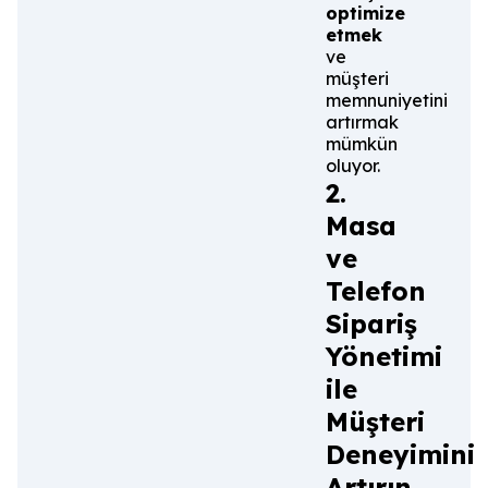
optimize
etmek
ve
müşteri
memnuniyetini
artırmak
mümkün
oluyor.
2.
Masa
ve
Telefon
Sipariş
Yönetimi
ile
Müşteri
Deneyimini
Artırın