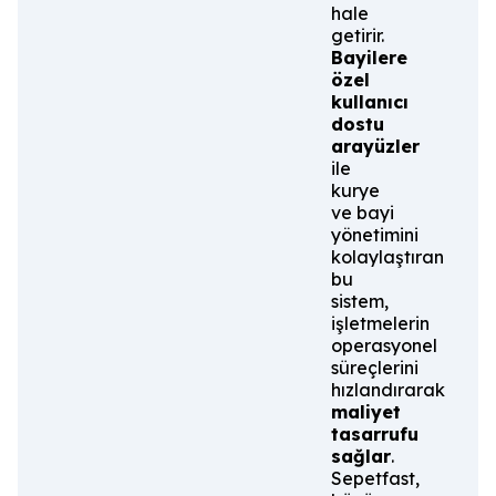
hale
getirir.
Bayilere
özel
kullanıcı
dostu
arayüzler
ile
kurye
ve bayi
yönetimini
kolaylaştıran
bu
sistem,
işletmelerin
operasyonel
süreçlerini
hızlandırarak
maliyet
tasarrufu
sağlar
.
Sepetfast,