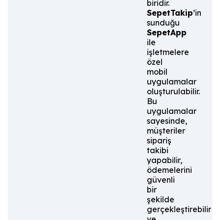
biridir.
SepetTakip
’in
sunduğu
SepetApp
ile
işletmelere
özel
mobil
uygulamalar
oluşturulabilir.
Bu
uygulamalar
sayesinde,
müşteriler
sipariş
takibi
yapabilir,
ödemelerini
güvenli
bir
şekilde
gerçekleştirebilir
ve