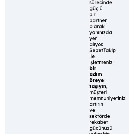
sürecinde
güçlü
bir
partner
olarak
yanınızda
yer
alıyor.
SepetTakip
ile
işletmenizi
bir
adım
öteye
taşıyın
,
müşteri
memnuniyetinizi
artırın
ve
sektörde
rekabet
gücünüzü