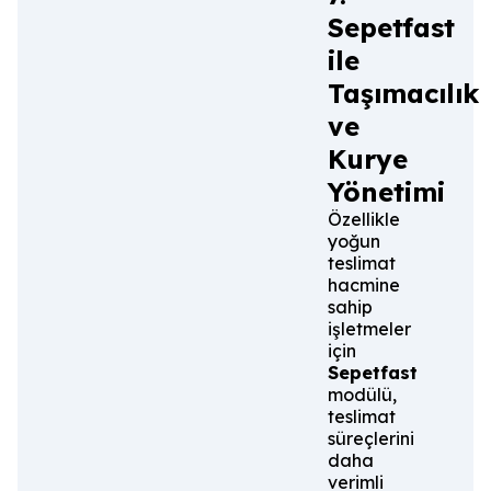
Sepetfast
ile
Taşımacılık
ve
Kurye
Yönetimi
Özellikle
yoğun
teslimat
hacmine
sahip
işletmeler
için
Sepetfast
modülü,
teslimat
süreçlerini
daha
verimli