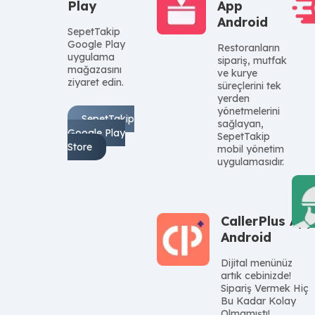
Play
App
temelini oluşturur.
Android
Burada okuyacağınız restoran
SepetTakip
Google Play
Restoranların
teknolojileri ve otomasyon
uygulama
sipariş, mutfak
çözümleri blog yazıları, size şu
mağazasını
ve kurye
ziyaret edin.
süreçlerini tek
konularda rehberlik eder:
yerden
Maliyetleri Düşürmek:
Gizli
yönetmelerini
SepetTakip
sağlayan,
giderleri, zayi (fire)
Google Play
SepetTakip
kaçaklarını ve enerji tasarrufu
Store
mobil yönetim
uygulamasıdır.
yöntemlerini öğrenirsiniz.
Ciro Artırmak:
Menü
mühendisliği (Menu
Engineering), çapraz satış
CallerPlus App
Android
(Upselling) teknikleri ve
sadakat programları ile sepet
Dijital menünüz
artık cebinizde!
tutarını nasıl büyüteceğinizi
Sipariş Vermek Hiç
keşfedersiniz.
Bu Kadar Kolay
Olmamıştı!