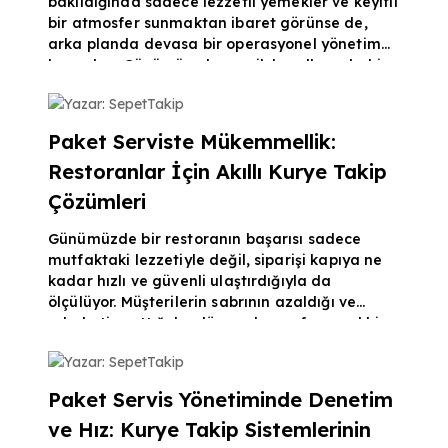
bakıldığında sadece lezzetli yemekler ve keyifli
bir atmosfer sunmaktan ibaret görünse de,
arka planda devasa bir operasyonel yönetim
barındırır. Günümüz ekonomik koşullarında bir
restoranın ayakta kalabilmesi ve kâr marjını
Yazar: SepetTakip
koruyabilmesi, maliyetleri ne kadar sıkı kontrol
edebildiğiyle doğrudan ilişkilidir. İşte tam bu
Paket Serviste Mükemmellik:
noktada, geleneksel ve hantal yöntemleri
Restoranlar İçin Akıllı Kurye Takip
geride bırakan yeni nesil bir adisyon programı
devreye giriyor. Peki, dijital bir sistem sadec
Çözümleri
Günümüzde bir restoranın başarısı sadece
mutfaktaki lezzetiyle değil, siparişi kapıya ne
kadar hızlı ve güvenli ulaştırdığıyla da
ölçülüyor. Müşterilerin sabrının azaldığı ve
rekabetin arttığı bu dönemde, profesyonel bir
kurye takip sistemi kullanmak artık bir lüks
Yazar: SepetTakip
değil, zorunluluk haline geldi. Siparişin yola
çıktığı andan teslim edildiği ana kadar geçen
Paket Servis Yönetiminde Denetim
süreci yönetmek, işletmenizin prestijini
ve Hız: Kurye Takip Sistemlerinin
doğrudan artırır. Paket Servis Süreçlerinde