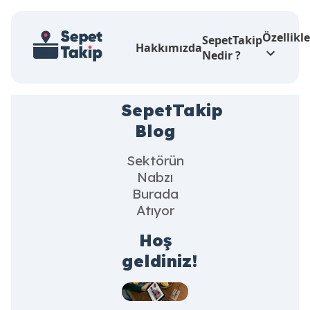
Özellikl
SepetTakip
Hakkımızda
Nedir ?
SepetTakip
Blog
Sektörün
Nabzı
Burada
Atıyor
Hoş
geldiniz!