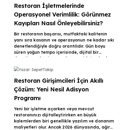
çıktığı andan teslim edildiği ana kadar geçen
Restoran İşletmelerinde
süreci yönetmek, işletmenizin prestijini
Operasyonel Verimlilik: Görünmez
doğrudan artırır. Paket Servis Süreçlerinde
Kurye Takip Sisteminin Önemi Müşteriler sipariş
Kayıpları Nasıl Önleyebilirsiniz?
verdi
Bir restoranın başarısı, mutfaktaki kalitenin
yanı sıra kasanın ve operasyonun ne kadar sıkı
denetlendiğiyle doğru orantılıdır. Gün boyu
süren yoğun tempo içerisinde, dijital bir
denetim mekanizması olmayan işletmelerde
operasyonel kayıplar kaçınılmaz hale gelir.
Yazar: SepetTakip
Doğru kurgulanmış bir restoran programı, bu
kayıpları minimize ederek işletme karını
Restoran Girişimcileri İçin Akıllı
koruma altına alan en önemli bariyerdir. Dijital
Çözüm: Yeni Nesil Adisyon
Takip ile Kontrolü Elinize Alın Birçok işletme
sahibi, ay sonunda beklediği karlılığa
Programı
ulaşamadığınd
Yeni bir işletme açarken veya mevcut
restoranınızı dijitalleştirirken en büyük
kalemlerden biri genellikle yazılım ve donanım
maliyetleri olur. Ancak 2026 dünyasında, ağır