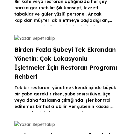
Bir kafe veya restoran açtığınızda her şey
harika görünebilir: Şık konsept, lezzetli
tabaklar ve güler yüzlü personel. Ancak
kapıdan müşteri akın etmeye başladığı an,
operasyonun kalbindeki teknolojik altyapınız
güçlü değilse işler hızla kabusa dönüşebilir.
Yazar: SepetTakip
Yanlış giden siparişler, mutfakta kaybolan
adisyonlar ve gün sonunda kasada çıkan
Birden Fazla Şubeyi Tek Ekrandan
açıklar… Eğer siz de işletmenizde bu sorunları
Yönetin: Çok Lokasyonlu
yaşıyorsanız, hantal ve eski yöntemleri bir
kenara bırakıp modern bir restoran yazılımı
İşletmeler İçin Restoran Programı
entegrasyonu yapmanın za
Rehberi
Tek bir restoranı yönetmek kendi içinde büyük
bir çaba gerektirirken, şube sayısı ikiye, üçe
veya daha fazlasına çıktığında işler kontrol
edilemez bir hal alabilir. Her şubenin kasası,
personeli, stok durumu ve müşteri memnuniyeti
farklı dinamiklerle ilerler. Eğer şubelerinizin
Yazar: SepetTakip
başında fiziksel olarak duramadığınızda işlerin
aksadığını hissediyorsanız, merkezi bir yönetim