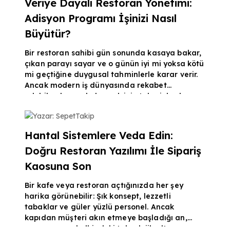
Veriye Dayalı Restoran Yönetimi:
modeline geçme zamanınız gelmiş demektir.
Adisyon Programı İşinizi Nasıl
Çok lokasyonlu işletmelerin tüm süreçlerini tek
bir merkezde birleştiren bulut taba
Büyütür?
Bir restoran sahibi gün sonunda kasaya bakar,
çıkan parayı sayar ve o günün iyi mi yoksa kötü
mi geçtiğine duygusal tahminlerle karar verir.
Ancak modern iş dünyasında rekabet
edebilmek ve şubeleşmek için tahminlerden
çok daha fazlasına, yani net verilere ihtiyacınız
Yazar: SepetTakip
vardır. "Bu ay en çok hangi yemek satıldı?",
"Haftanın hangi günü hangi saatlerde dükkan
Hantal Sistemlere Veda Edin:
daha sakin?", "Mutfaktaki fire oranımız nedir?"
Doğru Restoran Yazılımı İle Sipariş
gibi soruların yanıtını bilmeyen bir işletmenin
uzun vadede büyümesi oldukça zordur. Tüm bu
Kaosuna Son
op
Bir kafe veya restoran açtığınızda her şey
harika görünebilir: Şık konsept, lezzetli
tabaklar ve güler yüzlü personel. Ancak
kapıdan müşteri akın etmeye başladığı an,
operasyonun kalbindeki teknolojik altyapınız