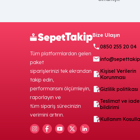
Dijitalleşmek:
QR menüden
online siparişe, kurye
takibinden temassız ödemeye
kadar teknolojiyi nasıl lehinize
kullanacağınızı anlarsınız.
Bize Ulaşın
Hangi Konularda
0850 255 20 04
Tüm platformlardan gelen
İçerikler
info@sepettaki
paket
Üretiyoruz?
siparişlerinizi tek ekrandan
Kişisel Verilerin
Korunması
takip edin,
Blogumuzda, bir restoranın
A'dan Z'ye tüm süreçlerine
performansını ölçümleyin,
Gizlilik politikası
dokunan zengin bir kategori
raporlayın ve
Teslimat ve iade
yapısı bulacaksınız.
tüm sipariş sürecinizin
bildirimi
1. Sipariş Yönetimi ve
verimini artırın.
Kullanım Kosulla
Operasyonel Verimlilik
Bir restoranın kalbi mutfak, beyni
kasadır. Sipariş yönetimi blog