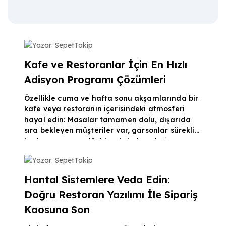
Yazar: SepetTakip
Kafe ve Restoranlar İçin En Hızlı
Adisyon Programı Çözümleri
Özellikle cuma ve hafta sonu akşamlarında bir
kafe veya restoranın içerisindeki atmosferi
hayal edin: Masalar tamamen dolu, dışarıda
sıra bekleyen müşteriler var, garsonlar sürekli
koşturuyor ve mutfaktan tabak sesleri
yükseliyor. Bu tatlı telaş, doğru bir yönetim
Yazar: SepetTakip
altyapısı olmadığında hızla bir kafe kâbusuna
dönüşebilir. Geciken siparişler, soğuyan
Hantal Sistemlere Veda Edin:
yemekler ve yanlış masaya giden hesaplar
Doğru Restoran Yazılımı İle Sipariş
müşteri memnuniyetini yerle bir eder. Yoğun
saatlerin yarattığı bu kaosu sorunsuz bir başarı
Kaosuna Son
hikayesine dö