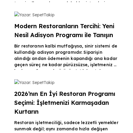
terminallere ve karmaşık kablo sistemlerine
mahkûm değilsiniz. Modern bir adisyon
Yazar: SepetTakip
programı, işletmenizi bir tablet veya akıllı
telefon kadar yakınınıza getirirken,
Modern Restoranların Tercihi: Yeni
maliyetlerinizi de radikal bir şekilde düşürür.
Nesil Adisyon Programı ile Tanışın
Donanım Kalabalığına Son: Cebinizdeki Adisyon
Programı Geleneksel sistemlerin aksine, yeni
Bir restoranın kalbi mutfağıysa, sinir sistemi de
nesil bir adisyon prog
kullandığı adisyon programıdır. Siparişin
alındığı andan ödemenin kapandığı ana kadar
geçen süreç ne kadar pürüzsüzse, işletmeniz o
kadar profesyonel görünür. Artık hantal ve
karmaşık sistemlerin yerini, cebinize sığan ve
Yazar: SepetTakip
işletmenize hız katan akıllı çözümler alıyor.
Manuel Süreçlere Veda: Neden Şimdi
2026’nın En İyi Restoran Programı
Dijitalleşmelisiniz? Geleneksel yöntemlerle
Seçimi: İşletmenizi Karmaşadan
restoran yönetmeye çalışmak, trafiğin en
yoğun olduğu saatlerde gözü kapalı yürümeye
Kurtarın
benzer. İyi kur
Restoran işletmeciliği, sadece lezzetli yemekler
sunmak değil; aynı zamanda hızla değişen