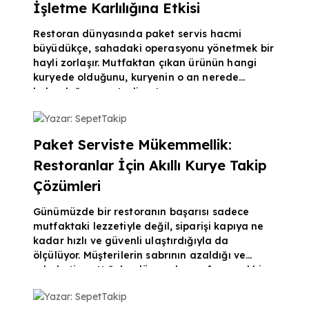
Kurye Takip Sisteminin Önemi Müşteriler sipariş
İşletme Karlılığına Etkisi
verdi
Restoran dünyasında paket servis hacmi
büyüdükçe, sahadaki operasyonu yönetmek bir
hayli zorlaşır. Mutfaktan çıkan ürünün hangi
kuryede olduğunu, kuryenin o an nerede
bulunduğunu ve teslimatın ne zaman
tamamlandığını bilmemek, işletme için hem
Yazar: SepetTakip
finansal hem de operasyonel bir risk taşır.
Profesyonel bir kurye takip sistemi, bu riskleri
Paket Serviste Mükemmellik:
ortadan kaldırarak dijital bir denetim
Restoranlar İçin Akıllı Kurye Takip
mekanizması kurmanızı sağlar. Operasyonel
Körlüğü Kurye Takip İle Aşın Pek çok restoran
Çözümleri
sahibi, kurye dükkandan çıktıktan
Günümüzde bir restoranın başarısı sadece
mutfaktaki lezzetiyle değil, siparişi kapıya ne
kadar hızlı ve güvenli ulaştırdığıyla da
ölçülüyor. Müşterilerin sabrının azaldığı ve
rekabetin arttığı bu dönemde, profesyonel bir
kurye takip sistemi kullanmak artık bir lüks
Yazar: SepetTakip
değil, zorunluluk haline geldi. Siparişin yola