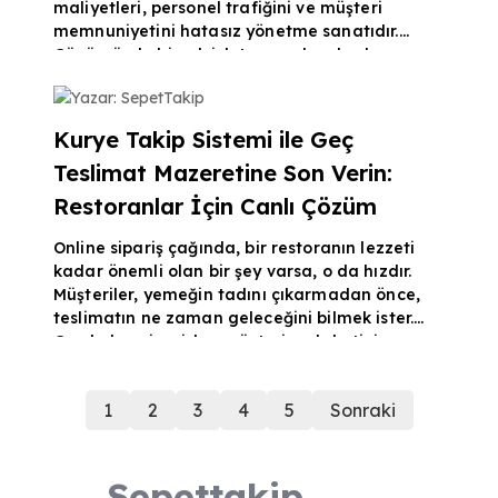
maliyetleri, personel trafiğini ve müşteri
memnuniyetini hatasız yönetme sanatıdır.
Günümüzde birçok işletme, geleneksel ve
hantal restoran programı seçenekleri arasında
Yazar: SepetTakip
boğuluyor. Peki, modern bir işletme için
gerçekten en doğru sistem hangisi? Bu yazıda,
Kurye Takip Sistemi ile Geç
yüksek maliyetli ve karmaşık sistemlerin
Teslimat Mazeretine Son Verin:
ötesine geçerek, işletmenize çeviklik ve karlılık
kazandıracak yeni nesil çözümleri
Restoranlar İçin Canlı Çözüm
inceleyeceğiz. Bir Resto
Online sipariş çağında, bir restoranın lezzeti
kadar önemli olan bir şey varsa, o da hızdır.
Müşteriler, yemeğin tadını çıkarmadan önce,
teslimatın ne zaman geleceğini bilmek ister.
Geç kalan siparişler, müşteri sadakatini
düşürür, olumsuz yorumlara neden olur ve
"Trafik vardı, adres karıştı" gibi mazeretlerin
1
2
3
4
5
Sonraki
arkasına sığınmaya zorlar. Peki, bu kaotik
paket servis takibi sürecini tamamen kontrol
altına alıp, geç teslimat mazeretine son
vermek mümkün mü? Evet, mümkün.
Sepettakip